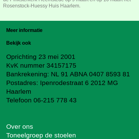
Rosenstock-Huessy Huis Haarlem.
Meer informatie
Bekijk ook
Oprichting 23 mei 2001
KvK nummer 34157175
Bankrekening: NL 91 ABNA 0407 8593 81
Postadres: Ipenrodestraat 6 2012 MG
Haarlem
Telefoon 06-215 778 43
Over ons
Toneelgroep de stoelen